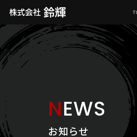
T
N
E
W
S
お
知
ら
せ